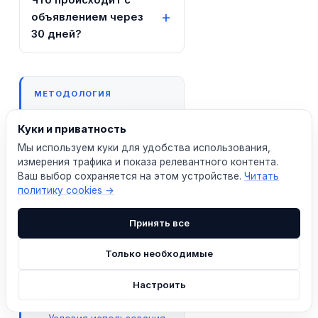
Что происходит с
объявлением через
30 дней?
МЕТОДОЛОГИЯ
Обзор основан на
Куки и приватность
публичных страницах
платформы, прайс-листе и
Мы используем куки для удобства использования,
условиях использования
измерения трафика и показа релевантного контента.
по состоянию на июнь
Ваш выбор сохраняется на этом устройстве.
Читать
политику cookies →
2026 года. Тарифы и
функции могут меняться —
всегда сверяйтесь с
Принять все
актуальным прайсом на
самой платформе.
Только необходимые
ИСТОЧНИКИ
Настроить
Прайс Eralaen24