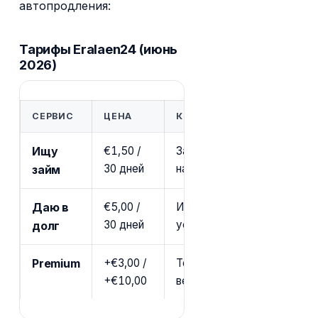
автопродления:
Тарифы Eralaen24 (июнь
2026)
СЕРВИС
ЦЕНА
КОМУ ПОДХОДИТ
Ищу
€1,50 /
Заёмщик, который хочет 
30 дней
напрямую от частных лиц
займ
Даю в
€5,00 /
Инвестор, предлагающий з
30 дней
условиях
долг
Premium
+€3,00 /
Топ-3 в категории + золот
+€10,00
весь период