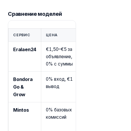
Сравнение моделей
СЕРВИС
ЦЕНА
КОМУ ПОДХОДИТ
Eralaen24
€1,50–€5 за
Прямая сделка: вы 
объявление,
выбираете контраге
0% с суммы
и условия договора
Bondora
0% вход, €1
Пассивный инвесто
вывод
автодиверсификаци
Go &
годовых
Grow
Mintos
0% базовых
Диверсифицирован
комиссий
через кредитные ко
вторичный рынок