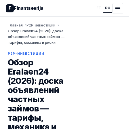
Finantseerija
F
ET
RU
Главная
P2P-инвестиции
Обзор Eralaen24 (2026): доска
объявлений частных займов —
тарифы, механика и риски
P2P-ИНВЕСТИЦИИ
Обзор
Eralaen24
(2026): доска
объявлений
частных
займов —
тарифы,
механика и