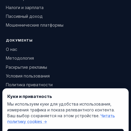
Налоги и зарплата
Пассивный доход
Мошеннические платформы
ДОКУМЕНТЫ
О нас
Методология
Раскрытие рекламы
Условия пользования
Политика приватности
Политика cookies
Куки и приватность
Мы используем куки для удобства использования,
КОНТАКТЫ
измерения трафика и показа релевантного контента.
Ваш выбор сохраняется на этом устройстве.
Читать
info@finantseerija.ee
политику cookies →
Контактная форма