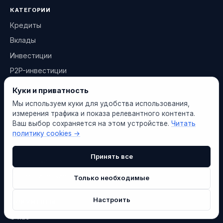
КАТЕГОРИИ
Кредиты
Вклады
Инвестиции
P2P-инвестиции
Пенсия
Куки и приватность
Страхование
Мы используем куки для удобства использования,
измерения трафика и показа релевантного контента.
Криптовалюты
Ваш выбор сохраняется на этом устройстве.
Читать
Банки и финтех
политику cookies →
Налоги и зарплата
Принять все
Пассивный доход
Мошеннические платформы
Только необходимые
Настроить
ДОКУМЕНТЫ
О нас