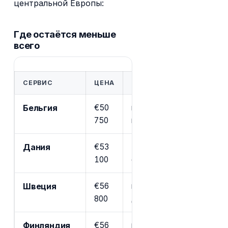
центральной Европы:
Где остаётся меньше
всего
СЕРВИС
ЦЕНА
КОМУ ПОДХОДИТ
Бельгия
€50
прогрессивная до 50% п
750
муниципальные надбавки
Дания
€53
топ-ставка 55,9%, церко
100
отдельно
Швеция
€56
муниципальный плюс гос
800
до 52%
Финляндия
€56
прогрессивная до 57%, г