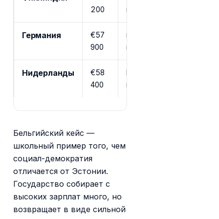
200
муниципальный
Германия
€57
прогрессивная до 45%, с
900
церковный
Нидерланды
€58
box 1 до 49,5%, плюс за
400
взносы
Бельгийский кейс —
школьный пример того, чем
социал-демократия
отличается от Эстонии.
Государство собирает с
высоких зарплат много, но
возвращает в виде сильной