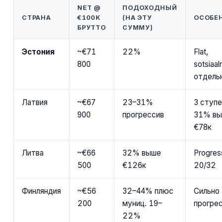
NET @
ПОДОХОДНЫЙ
СТРАНА
€100K
(НА ЭТУ
ОСОБЕ
БРУТТО
СУММУ)
Эстония
~€71
22%
Flat,
800
sotsiaa
отдель
Латвия
~€67
23–31%
3 ступе
900
прогрессив
31% в
€78к
Литва
~€66
32% выше
Progres
500
€126к
20/32
Финляндия
~€56
32–44% плюс
Сильно
200
муниц. 19–
прогре
22%