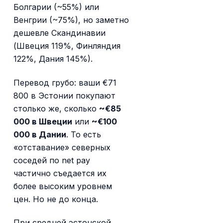
Болгарии (~55%) или
Венгрии (~75%), но заметно
дешевле Скандинавии
(Швеция 119%, Финляндия
122%, Дания 145%).
Перевод грубо: ваши €71
800 в Эстонии покупают
столько же, сколько
~€85
000 в Швеции
или
~€100
000 в Дании
. То есть
«отставание» северных
соседей по net pay
частично съедается их
более высоким уровнем
цен. Но не до конца.
При средней эстонской