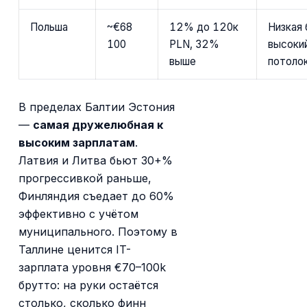
Польша
~€68
12% до 120к
Низкая 
100
PLN, 32%
высоки
выше
потоло
В пределах Балтии Эстония
—
самая дружелюбная к
высоким зарплатам
.
Латвия и Литва бьют 30+%
прогрессивкой раньше,
Финляндия съедает до 60%
эффективно с учётом
муниципального. Поэтому в
Таллине ценится IT-
зарплата уровня €70–100k
брутто: на руки остаётся
столько, сколько финн