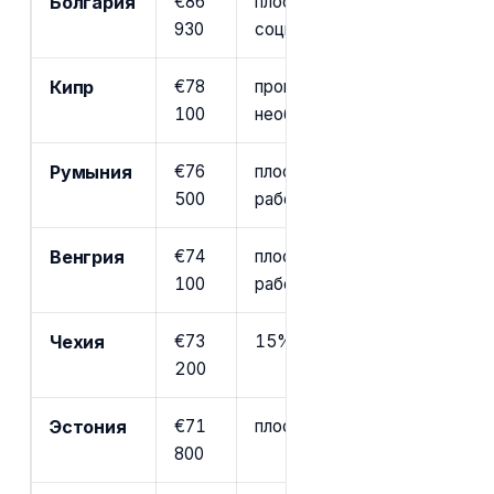
Болгария
€86
плоский подоходный 10%, ни
930
соцвзносы
Кипр
€78
прогрессивная шкала, но ще
100
необлагаемый минимум
Румыния
€76
плоский 10%, soc-tax 35% (
500
работодателе)
Венгрия
€74
плоский 15%, но 18,5% соцн
100
работника
Чехия
€73
15% базовая ставка, 23% в
200
Эстония
€71
плоский 22% tulumaks, налог
800